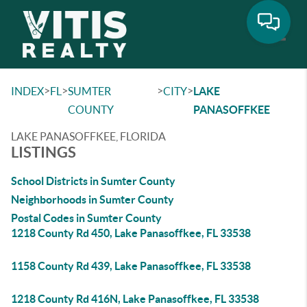
Toggle
>
>
>
>
INDEX
FL
SUMTER
CITY
LAKE
COUNTY
PANASOFFKEE
LAKE PANASOFFKEE, FLORIDA
LISTINGS
School Districts in Sumter County
Neighborhoods in Sumter County
Postal Codes in Sumter County
1218 County Rd 450, Lake Panasoffkee, FL 33538
1158 County Rd 439, Lake Panasoffkee, FL 33538
1218 County Rd 416N, Lake Panasoffkee, FL 33538